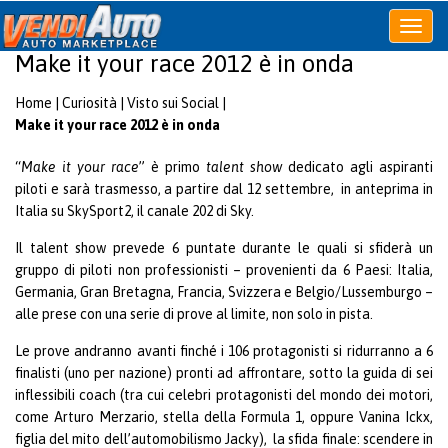
Apri
o
Make it your race 2012 è in onda
chiudi
menu
Home
|
Curiosità
|
Visto sui Social
|
Make it your race 2012 è in onda
“
Make it your race
” è primo
talent show
dedicato agli aspiranti
piloti e sarà trasmesso, a partire dal 12 settembre, in anteprima in
Italia su SkySport2, il canale 202 di Sky.
Il talent show prevede 6 puntate durante le quali si sfiderà un
gruppo di piloti non professionisti – provenienti da 6 Paesi: Italia,
Germania, Gran Bretagna, Francia, Svizzera e Belgio/Lussemburgo –
alle prese con una serie di prove al limite, non solo in pista.
Le prove andranno avanti finché i 106 protagonisti si ridurranno a 6
finalisti (uno per nazione) pronti ad affrontare, sotto la guida di sei
inflessibili coach (tra cui celebri protagonisti del mondo dei motori,
come Arturo Merzario, stella della Formula 1, oppure Vanina Ickx,
figlia del mito dell’automobilismo Jacky), la sfida finale: scendere in